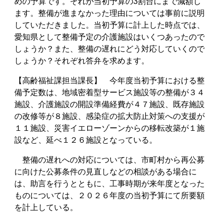
めの予算です。それが当初予算の3割台にまで減額し
ます。整備が進まなかった理由については事前に説明
していただきました。当初予算に計上した時点では、
愛知県として整備予定の介護施設はいくつあったので
しょうか？また、整備の遅れにどう対応していくので
しょうか？それぞれ答弁を求めます。
【高齢福祉課担当課長】 今年度当初予算における整
備予定数は、地域密着型サービス施設等の整備が３４
施設、介護施設の開設準備経費が４７施設、既存施設
の改修等が８施設、感染症の拡大防止対策への支援が
１１施設、災害イエローゾーンからの移転改築が１施
設など、延べ１２６施設となっている。
整備の遅れへの対応については、市町村から再公募
に向けた公募条件の見直しなどの相談がある場合に
は、助言を行うとともに、工事時期が来年度となった
ものについては、２０２６年度の当初予算にて所要額
を計上している。