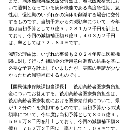
また、病床機能再編支援交付金は、地域医療構想にお
いて過剰となっている病床機能である高度急性期、急
性期、慢性期のいずれかの病床を削減する場合に交付
するものです。当初予算からの減額率について、今年
度は当初予算として９億５，２８１万２千円を計上し
ており、今回の減額補正額６億９，４０３万２千円
は、率としては７２．８４％です。
減額の理由は、いずれの事業も２０２４年度に医療機
関に対して行った補助金の活用意向調査の結果を基に
必要な予算を計上していましたが、実際の申請が少な
かったため減額補正するものです。
【国民健康保険課担当課長】 後期高齢者医療費負担
金についてお答えする。後期高齢者医療費負担金は、
後期高齢者医療制度における医療給付費について、県
が１２分の１を負担するものです。当初予算からの減
額率について、今年度は当初予算として８０５億９，
５９５万８千円を計上しており、今回の減額補正額８
億６，７５２万２千円は、率として１．０８％です。