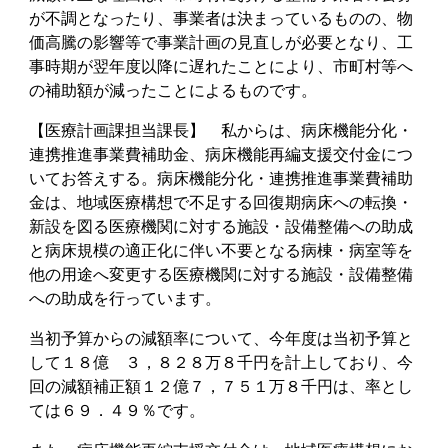
が不調となったり、事業者は決まっているものの、物
価高騰の影響等で事業計画の見直しが必要となり、工
事時期が翌年度以降に遅れたことにより、市町村等へ
の補助額が減ったことによるものです。
【医療計画課担当課長】 私からは、病床機能分化・
連携推進事業費補助金、病床機能再編支援交付金につ
いてお答えする。病床機能分化・連携推進事業費補助
金は、地域医療構想で不足する回復期病床への転換・
新設を図る医療機関に対する施設・設備整備への助成
と病床規模の適正化に伴い不要となる病棟・病室等を
他の用途へ変更する医療機関に対する施設・設備整備
への助成を行っています。
当初予算からの減額率について、今年度は当初予算と
して１８億 ３，８２８万８千円を計上しており、今
回の減額補正額１２億７，７５１万８千円は、率とし
ては６９．４９％です。