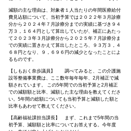
減額の主な理由は、対象者１人当たりの年間医療給付
費見込額について、当初予算では２０２２年３月診療
分から２０２４年７月診療分までの実績に基づき９４
万３，１６４円として算出していたが、補正にあたっ
て２０２３年３月診療分から２０２５年７月診療分ま
での実績に置きかえて算出したところ、９３万３，４
６８円となり、９，６９６円の減少となったことによ
るものです。
【しもおく奈歩議員】 調べてみると、この介護施
設等整備事業費は、ここ数年毎年毎年、2月補正で減
額されています。 この5年間での当初予算と2月補正
での減額額と比率、減額した主な理由を教えてくださ
い。5年間の総額についても当初予算と減額した額と
比率もあわせて教えてください。
【高齢福祉課担当課長】 まず、これまで5年間の当
初予算、減額額と比率についてお答えする。今年度