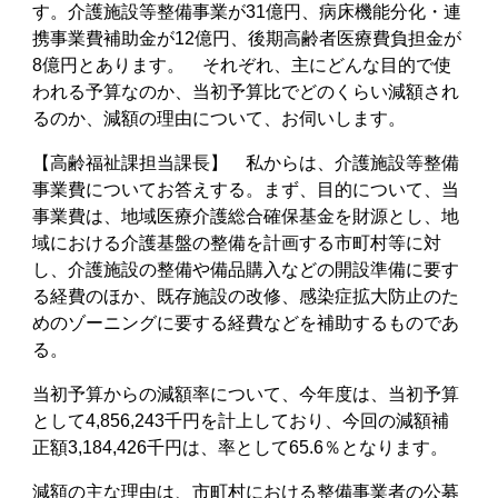
す。介護施設等整備事業が31億円、病床機能分化・連
携事業費補助金が12億円、後期高齢者医療費負担金が
8億円とあります。 それぞれ、主にどんな目的で使
われる予算なのか、当初予算比でどのくらい減額され
るのか、減額の理由について、お伺いします。
【高齢福祉課担当課長】 私からは、介護施設等整備
事業費についてお答えする。まず、目的について、当
事業費は、地域医療介護総合確保基金を財源とし、地
域における介護基盤の整備を計画する市町村等に対
し、介護施設の整備や備品購入などの開設準備に要す
る経費のほか、既存施設の改修、感染症拡大防止のた
めのゾーニングに要する経費などを補助するものであ
る。
当初予算からの減額率について、今年度は、当初予算
として4,856,243千円を計上しており、今回の減額補
正額3,184,426千円は、率として65.6％となります。
減額の主な理由は、市町村における整備事業者の公募