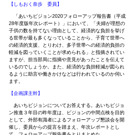
【しもおく奈歩 委員】
「あいちビジョン2020フォローアップ報告書（平成
28年度版年次レポート）」において、「夫婦が理想の
子供の数を持てない理由として、経済的な負担を挙げ
る世帯が最も多くなっていることから、子育て世帯へ
の経済的支援、とりわけ、多子世帯への経済的負担の
軽減を図っていくことが求められる」と指摘されてい
ますが、担当部局に指摘や意見があったことを伝えて
いるのでしょうか。また、経済的な負担軽減が図られ
るように助言や働きかけなどは行われているのか伺い
ます。
【企画課主幹】
あいちビジョンについてお答えする。あいちビジョ
ン推進３年目の昨年度は、ビジョンの中間点検を目的
として、外部有識者によるフォローアップ懇談会を開
催し、委員からの提言を踏まえ、年次レポートとし
て、フォローアップ報告書をとりまとめた。