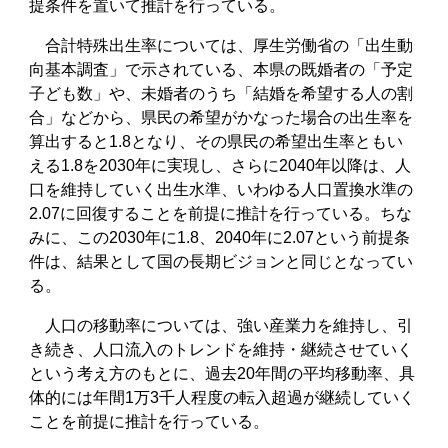
提条件を置いて推計を行っている。
合計特殊出生率については、厚生労働省の「出生動
向基本調査」で示されている、本県の既婚者の「予定
子ども数」や、未婚者のうち「結婚を希望する人の割
合」などから、県民の希望がかなった場合の出生率を
算出すると1.8となり、その県民の希望出生率ともい
える1.8を2030年に実現し、さらに2040年以降は、人
口を維持していく出生水準、いわゆる人口置換水準の
2.07に回復することを前提に推計を行っている。ちな
みに、この2030年に1.8、2040年に2.07という前提条
件は、結果として国の長期ビジョンと同じとなってい
る。
人口の移動率については、強い産業力を維持し、引
き続き、人口流入のトレンドを維持・継続させていく
という考え方のもとに、過去20年間の平均移動率、具
体的には年間1万3千人程度の転入超過が継続していく
ことを前提に推計を行っている。