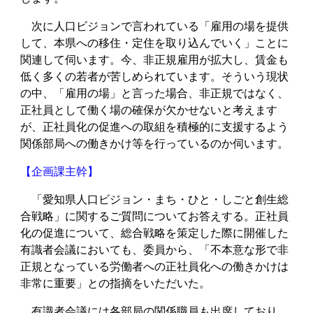
次に人口ビジョンで言われている「雇用の場を提供
して、本県への移住・定住を取り込んでいく」ことに
関連して伺います。今、非正規雇用が拡大し、賃金も
低く多くの若者が苦しめられています。そういう現状
の中、「雇用の場」と言った場合、非正規ではなく、
正社員として働く場の確保が欠かせないと考えます
が、正社員化の促進への取組を積極的に支援するよう
関係部局への働きかけ等を行っているのか伺います。
【企画課主幹】
「愛知県人口ビジョン・まち・ひと・しごと創生総
合戦略」に関するご質問についてお答えする。正社員
化の促進について、総合戦略を策定した際に開催した
有識者会議においても、委員から、「不本意な形で非
正規となっている労働者への正社員化への働きかけは
非常に重要」との指摘をいただいた。
有識者会議には各部局の関係職員も出席しており、