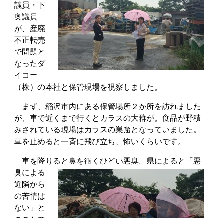
議員・下
奥議員
が、産廃
不正転売
で問題と
なったダ
イコー
（株）の本社と保管現場を視察しました。
まず、稲沢市内にある保管場所２か所を訪れました
が、車で近くまで行くとカラスの大群が。食品が野積
みされている現場はカラスの巣窟となっていました。
車を止めると一斉に飛び立ち、怖いくらいです。
車を降り
ると鼻を衝くひどい悪臭。県によると「悪
臭による
近隣から
の苦情は
ない」と