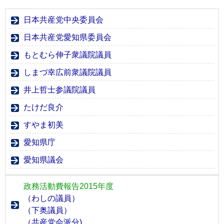
日本共産党中央委員会
日本共産党愛知県委員会
もとむら伸子衆議院議員
しまづ幸広前衆議院議員
井上哲士参議院議員
たけだ良介
すやま初美
愛知県庁
愛知県議会
政務活動費報告2015年度
（わしの議員）
（下奥議員）
（共産党会派分)