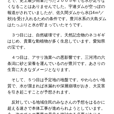
とで、史上最少雨量だった２００５年でも水が足りな
くなることはありませんでした。宇連ダムが空っぽの
報道がされていましたが、佐久間ダムから水(14ｍ³／
秒)を受け入れるための条件です。豊川水系の大島ダム
はたっぷりと水が貯まっていたそうです。
３つ目には、自然破壊です。天然記念物のネコギギ
はじめ、貴重な動植物が多く生息しています。愛知県
の宝です。
４つ目は、アサリ漁業への悪影響です。三河湾の六
条潟に砂と栄養を運んでいるのが豊川です。あさりの
生育に大きなダメージとなります。
そして、５つ目は予定地の地盤です。やわらかい地
質で、水が溜まれば水漏れや深層崩壊がおき、大災害
を引き起こすことが予想されます。
反対している地域住民のみなさんの予想をはるかに
超える速さで本体工事が進められようとしています。