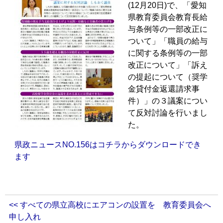
(12月20日)で、「愛知
県教育委員会教育長給
与条例等の一部改正に
ついて」「職員の給与
に関する条例等の一部
改正について」「訴え
の提起について（奨学
金貸付金返還請求事
件）」の３議案につい
て反対討論を行いまし
た。
県政ニュースNO.156はコチラからダウンロードでき
ます
<< すべての県立高校にエアコンの設置を 教育委員会へ
申し入れ